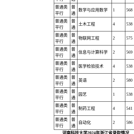
普通类
普
数学与应用数学
1
568
平行
通
普通类
普
土木工程
4
538
平行
通
普通类
普
物联网工程
2
575
平行
通
普通类
普
信息与计算科学
2
569
平行
通
普通类
普
医学检验技术
4
538
平行
通
普通类
普
英语
2
580
平行
通
普通类
普
园艺
1
538
平行
通
普通类
普
制药工程
4
541
平行
通
普通类
普
自动化
2
586
平行
通
河南科技大学2024年浙江省录取情况