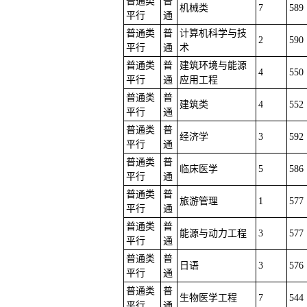
普通类
普
机械类
7
589
平行
通
普通类
普
计算机科学与技
2
590
平行
通
术
普通类
普
建筑环境与能源
4
550
平行
通
应用工程
普通类
普
建筑类
4
552
平行
通
普通类
普
经济学
3
592
平行
通
普通类
普
临床医学
5
586
平行
通
普通类
普
旅游管理
1
577
平行
通
普通类
普
能源与动力工程
3
577
平行
通
普通类
普
日语
3
576
平行
通
普通类
普
生物医学工程
7
544
平行
通