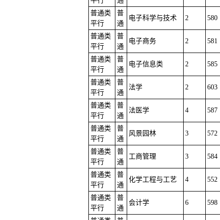
平行
通
普通类
普
电子科学与技术
2
580
平行
通
普通类
普
电子商务
2
581
平行
通
普通类
普
电子信息类
2
585
平行
通
普通类
普
法学
2
603
平行
通
普通类
普
法医学
4
587
平行
通
普通类
普
风景园林
3
572
平行
通
普通类
普
工商管理
3
584
平行
通
普通类
普
化学工程与工艺
4
552
平行
通
普通类
普
会计学
6
598
平行
通