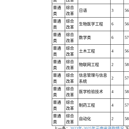
类
改革
普通
综合
日语
3
56
类
改革
普通
综合
生物医学工程
6
56
类
改革
普通
综合
数学类
6
57
类
改革
普通
综合
土木工程
4
56
类
改革
普通
综合
物联网工程
2
58
类
改革
普通
综合
信息管理与信息
2
57
类
改革
系统
普通
综合
医学检验技术
4
58
类
改革
普通
综合
制药工程
4
57
类
改革
普通
综合
自动化
2
58
类
改革
上一条：
2023年-2025年云南省录取情况
下