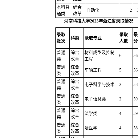
本科普
综合
自动化
2
通类
改革
河南科技大学2023年浙江省录取情况
录取
录取
最
科类
录取专业
批次
人数
分
普通
综合
材料成型及控制
6
56
类
改革
工程
普通
综合
车辆工程
5
56
类
改革
普通
综合
电子科学与技术
2
58
类
改革
普通
综合
电子信息类
2
59
类
改革
普通
综合
法学类
4
59
类
改革
普通
综合
法医学
4
58
类
改革